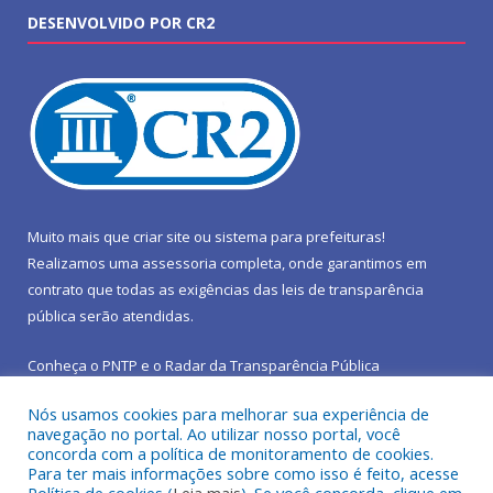
DESENVOLVIDO POR CR2
Muito mais que
criar site
ou
sistema para prefeituras
!
Realizamos uma
assessoria
completa, onde garantimos em
contrato que todas as exigências das
leis de transparência
pública
serão atendidas.
Conheça o
PNTP
e o
Radar da Transparência Pública
Nós usamos cookies para melhorar sua experiência de
navegação no portal. Ao utilizar nosso portal, você
concorda com a política de monitoramento de cookies.
Para ter mais informações sobre como isso é feito, acesse
Todos os direitos reservados a Prefeitura Municipal de São João