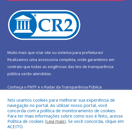
Muito mais que
criar site
ou
sistema para prefeituras
!
Realizamos uma
assessoria
completa, onde garantimos em
contrato que todas as exigências das
leis de transparência
pública
serão atendidas.
Conheça o
PNTP
e o
Radar da Transparência Pública
Nós usamos cookies para melhorar sua experiência de
navegação no portal. Ao utilizar nosso portal, você
concorda com a política de monitoramento de cookies.
Para ter mais informações sobre como isso é feito, acesse
Todos os direitos reservados a Prefeitura Municipal de São João
Política de cookies (
Leia mais
). Se você concorda, clique em
do Araguaia.
ACEITO.