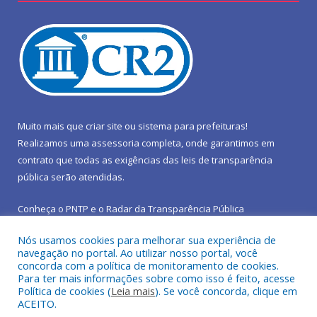
Muito mais que
criar site
ou
sistema para prefeituras
!
Realizamos uma
assessoria
completa, onde garantimos em
contrato que todas as exigências das
leis de transparência
pública
serão atendidas.
Conheça o
PNTP
e o
Radar da Transparência Pública
Nós usamos cookies para melhorar sua experiência de
navegação no portal. Ao utilizar nosso portal, você
concorda com a política de monitoramento de cookies.
Para ter mais informações sobre como isso é feito, acesse
Todos os direitos reservados a Prefeitura Municipal de São João
Política de cookies (
Leia mais
). Se você concorda, clique em
do Araguaia.
ACEITO.