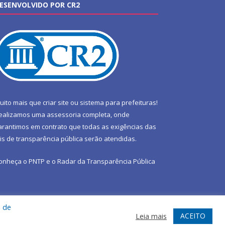
ESENVOLVIDO POR CR2
uito mais que
criar site
ou
sistema para prefeituras
!
ealizamos uma
assessoria
completa, onde
arantimos em contrato que todas as exigências das
eis de transparência pública
serão atendidas.
onheça o
PNTP
e o
Radar da Transparência Pública
a de
te
Acessar Área Administrativa
Acessar Webmail
ACEITO
Leia mais