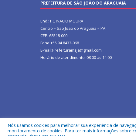
PREFEITURA DE SÃO JOÃO DO ARAGUAIA
End.: PC INACIO MOURA
Centro – São João do Araguaia – PA
CEP: 68518-000
Fone:+55 94 8433-068
E-mail:Prefeituramsja@gmail.com
Horário de atendimento: 08:00 às 14:00
Nós usamos cookies para melhorar sua experiência de navegação
Todos os direitos reservados a Prefeitura Municipa
monitoramento de cookies. Para ter mais informações sobre como