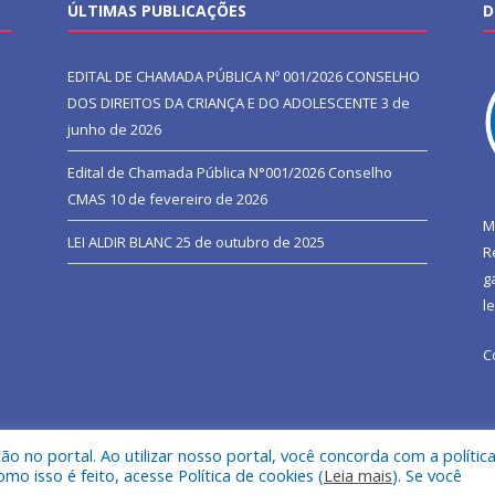
ÚLTIMAS PUBLICAÇÕES
D
EDITAL DE CHAMADA PÚBLICA Nº 001/2026 CONSELHO
DOS DIREITOS DA CRIANÇA E DO ADOLESCENTE
3 de
junho de 2026
Edital de Chamada Pública N°001/2026 Conselho
CMAS
10 de fevereiro de 2026
M
LEI ALDIR BLANC
25 de outubro de 2025
R
g
l
C
 no portal. Ao utilizar nosso portal, você concorda com a polític
l de São João do Araguaia.
Mapa do Si
 isso é feito, acesse Política de cookies (
Leia mais
). Se você