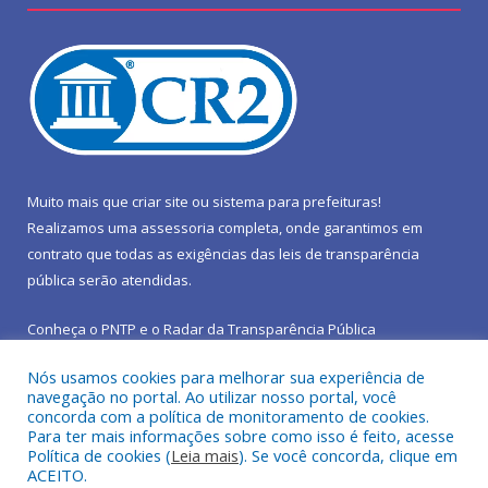
Muito mais que
criar site
ou
sistema para prefeituras
!
Realizamos uma
assessoria
completa, onde garantimos em
contrato que todas as exigências das
leis de transparência
pública
serão atendidas.
Conheça o
PNTP
e o
Radar da Transparência Pública
Nós usamos cookies para melhorar sua experiência de
navegação no portal. Ao utilizar nosso portal, você
concorda com a política de monitoramento de cookies.
Para ter mais informações sobre como isso é feito, acesse
Todos os direitos reservados a Prefeitura Municipal de São João
Política de cookies (
Leia mais
). Se você concorda, clique em
do Araguaia.
ACEITO.