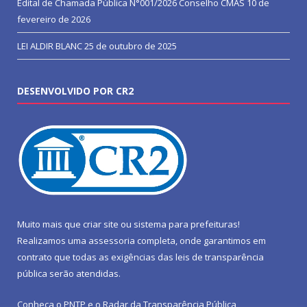
Edital de Chamada Pública N°001/2026 Conselho CMAS
10 de
fevereiro de 2026
LEI ALDIR BLANC
25 de outubro de 2025
DESENVOLVIDO POR CR2
Muito mais que
criar site
ou
sistema para prefeituras
!
Realizamos uma
assessoria
completa, onde garantimos em
contrato que todas as exigências das
leis de transparência
pública
serão atendidas.
Conheça o
PNTP
e o
Radar da Transparência Pública