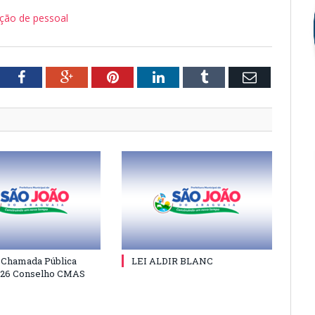
ação de pessoal
tter
Facebook
Google+
Pinterest
LinkedIn
Tumblr
Email
e Chamada Pública
LEI ALDIR BLANC
026 Conselho CMAS