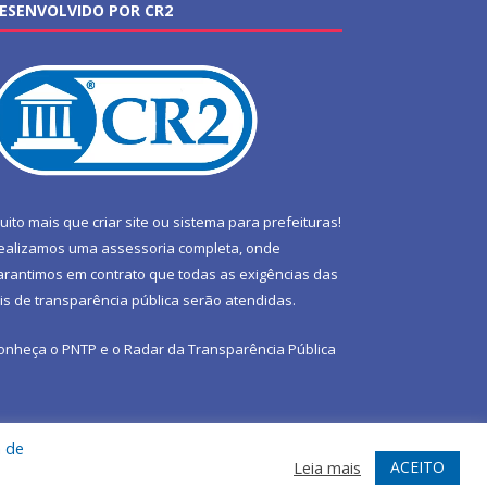
ESENVOLVIDO POR CR2
uito mais que
criar site
ou
sistema para prefeituras
!
ealizamos uma
assessoria
completa, onde
arantimos em contrato que todas as exigências das
eis de transparência pública
serão atendidas.
onheça o
PNTP
e o
Radar da Transparência Pública
a de
te
Acessar Área Administrativa
Acessar Webmail
ACEITO
Leia mais