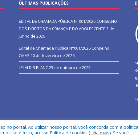
ÚLTIMAS PUBLICAÇÕES
D
EDITAL DE CHAMADA PÚBLICA Nº 001/2026 CONSELHO
DOS DIREITOS DA CRIANÇA E DO ADOLESCENTE
3 de
junho de 2026
Edital de Chamada Pública N°001/2026 Conselho
CMAS
10 de fevereiro de 2026
M
LEI ALDIR BLANC
25 de outubro de 2025
R
g
l
C
 no portal. Ao utilizar nosso portal, você concorda com a polític
l de São João do Araguaia.
Mapa do Si
 isso é feito, acesse Política de cookies (
Leia mais
). Se você