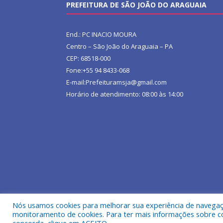
PREFEITURA DE SÃO JOÃO DO ARAGUAIA
End.: PC INACIO MOURA
Centro – São João do Araguaia – PA
CEP: 68518-000
Fone:+55 94 8433-068
E-mail:Prefeituramsja@gmail.com
Horário de atendimento: 08:00 às 14:00
Nós usamos cookies para melhorar sua experiência de navegação
Todos os direitos reservados a Prefeitura Municipa
monitoramento de cookies. Para ter mais informações sobre como