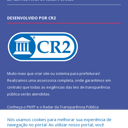
DESENVOLVIDO POR CR2
Muito mais que
criar site
ou
sistema para prefeituras
!
Realizamos uma
assessoria
completa, onde garantimos em
contrato que todas as exigências das
leis de transparência
pública
serão atendidas.
Conheça o
PNTP
e o
Radar da Transparência Pública
Nós usamos cookies para melhorar sua experiência de
navegação no portal. Ao utilizar nosso portal, você