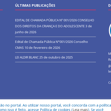
ÚLTIMAS PUBLICAÇÕES
D
EDITAL DE CHAMADA PÚBLICA Nº 001/2026 CONSELHO
DOS DIREITOS DA CRIANÇA E DO ADOLESCENTE
3 de
junho de 2026
Edital de Chamada Pública N°001/2026 Conselho
CMAS
10 de fevereiro de 2026
M
LEI ALDIR BLANC
25 de outubro de 2025
R
g
l
C
 no portal. Ao utilizar nosso portal, você concorda com a polític
l de São João do Araguaia.
Mapa do Si
 isso é feito, acesse Política de cookies (
Leia mais
). Se você