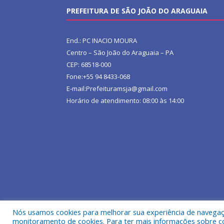
PREFEITURA DE SÃO JOÃO DO ARAGUAIA
End.: PC INACIO MOURA
Centro – São João do Araguaia – PA
CEP: 68518-000
Fone:+55 94 8433-068
E-mail:Prefeituramsja@gmail.com
Horário de atendimento: 08:00 às 14:00
Nós usamos cookies para melhorar sua experiência de navegação
Todos os direitos reservados a Prefeitura Municipa
monitoramento de cookies. Para ter mais informações sobre como