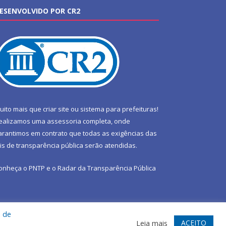
ESENVOLVIDO POR CR2
uito mais que
criar site
ou
sistema para prefeituras
!
ealizamos uma
assessoria
completa, onde
arantimos em contrato que todas as exigências das
eis de transparência pública
serão atendidas.
onheça o
PNTP
e o
Radar da Transparência Pública
a de
te
Acessar Área Administrativa
Acessar Webmail
ACEITO
Leia mais