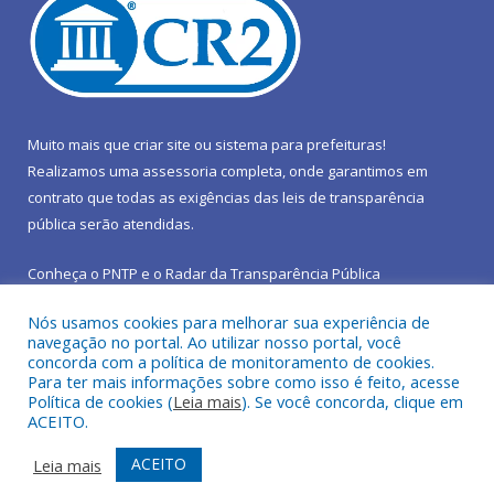
Muito mais que
criar site
ou
sistema para prefeituras
!
Realizamos uma
assessoria
completa, onde garantimos em
contrato que todas as exigências das
leis de transparência
pública
serão atendidas.
Conheça o
PNTP
e o
Radar da Transparência Pública
Nós usamos cookies para melhorar sua experiência de
navegação no portal. Ao utilizar nosso portal, você
concorda com a política de monitoramento de cookies.
Para ter mais informações sobre como isso é feito, acesse
Todos os direitos reservados a Prefeitura Municipal de São João
Política de cookies (
Leia mais
). Se você concorda, clique em
do Araguaia.
ACEITO.
Mapa do Site
Acessar Área Administrativa
ACEITO
Leia mais
Acessar Webmail