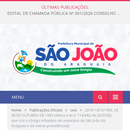
ÚLTIMAS PUBLICAÇÕES:
EDITAL DE CHAMADA PÚBLICA Nº 001/2026 CONSELHO DOS DIREITOS DA CRIANÇA E DO ADOLESCENTE
MENU
»
»
»
Home
Publicações Oficiais
Leis
LEI Nº 1874/1993, DE
08 DE OUTUBRO DE 1993 (Altera a lei nº 1184/83 de 25/07/83,
que cria o código tributário do município de São João do
Araguaia e dá outras providências)