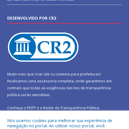
DESENVOLVIDO POR CR2
Muito mais que
criar site
ou
sistema para prefeituras
!
Realizamos uma
assessoria
completa, onde garantimos em
contrato que todas as exigências das
leis de transparência
pública
serão atendidas.
Conheça o
PNTP
e o
Radar da Transparência Pública
Nós usamos cookies para melhorar sua experiência de
navegação no portal. Ao utilizar nosso portal, você