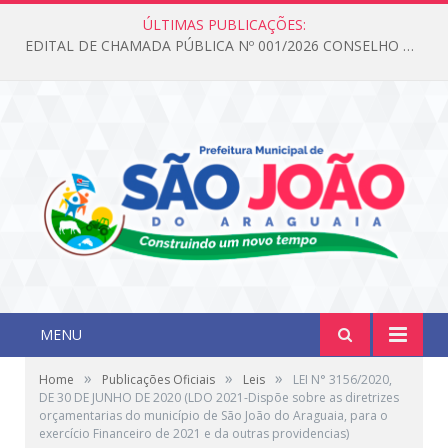
ÚLTIMAS PUBLICAÇÕES:
EDITAL DE CHAMADA PÚBLICA Nº 001/2026 CONSELHO DOS DIREITOS DA CRIANÇA E DO ADOLESCENTE
MENU
»
»
»
Home
Publicações Oficiais
Leis
LEI N° 3156/2020,
DE 30 DE JUNHO DE 2020 (LDO 2021-Dispõe sobre as diretrizes
orçamentarias do município de São João do Araguaia, para o
exercício Financeiro de 2021 e da outras providencias)