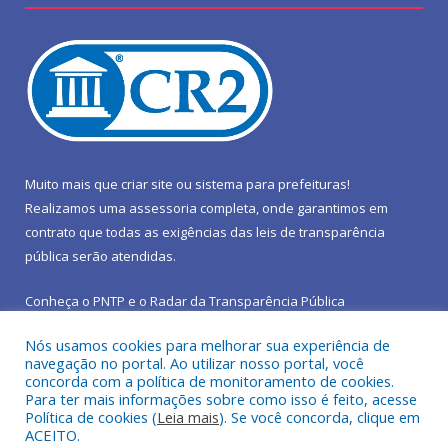
Muito mais que
criar site
ou
sistema para prefeituras
!
Realizamos uma
assessoria
completa, onde garantimos em
contrato que todas as exigências das
leis de transparência
pública
serão atendidas.
Conheça o
PNTP
e o
Radar da Transparência Pública
Nós usamos cookies para melhorar sua experiência de
navegação no portal. Ao utilizar nosso portal, você
concorda com a política de monitoramento de cookies.
Para ter mais informações sobre como isso é feito, acesse
Todos os direitos reservados a Prefeitura Municipal de São João
Política de cookies (
Leia mais
). Se você concorda, clique em
do Araguaia.
ACEITO.