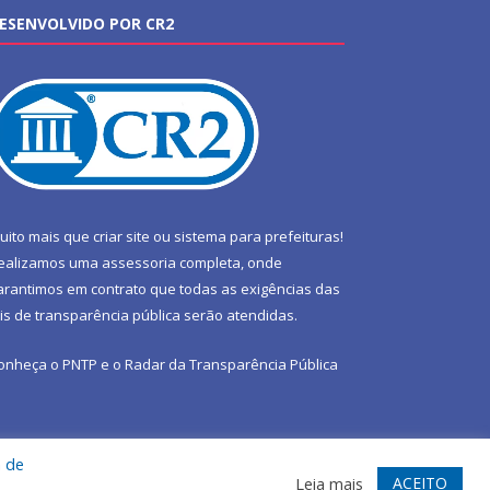
ESENVOLVIDO POR CR2
uito mais que
criar site
ou
sistema para prefeituras
!
ealizamos uma
assessoria
completa, onde
arantimos em contrato que todas as exigências das
eis de transparência pública
serão atendidas.
onheça o
PNTP
e o
Radar da Transparência Pública
a de
te
Acessar Área Administrativa
Acessar Webmail
ACEITO
Leia mais