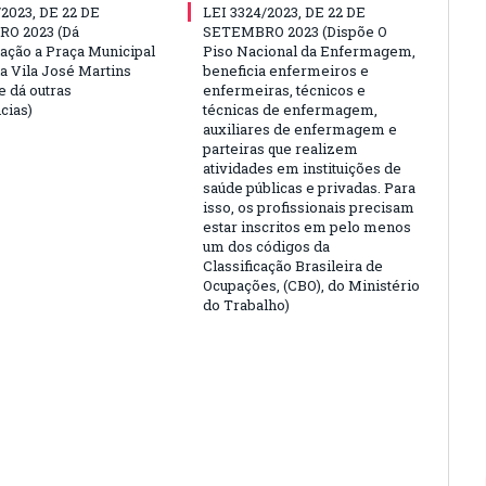
/2023, DE 22 DE
LEI 3324/2023, DE 22 DE
O 2023 (Dá
SETEMBRO 2023 (Dispõe O
ção a Praça Municipal
Piso Nacional da Enfermagem,
da Vila José Martins
beneficia enfermeiros e
e dá outras
enfermeiras, técnicos e
cias)
técnicas de enfermagem,
auxiliares de enfermagem e
parteiras que realizem
atividades em instituições de
saúde públicas e privadas. Para
isso, os profissionais precisam
estar inscritos em pelo menos
um dos códigos da
Classificação Brasileira de
Ocupações, (CBO), do Ministério
do Trabalho)