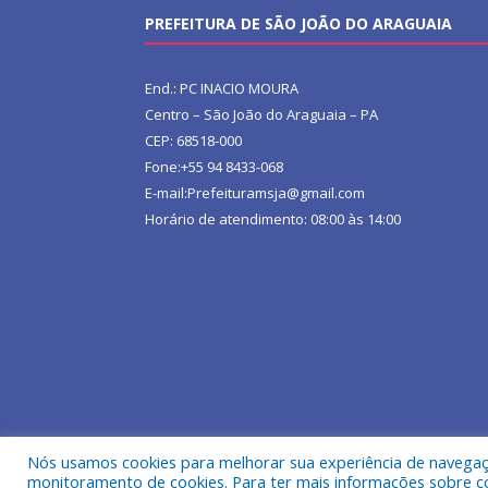
PREFEITURA DE SÃO JOÃO DO ARAGUAIA
End.: PC INACIO MOURA
Centro – São João do Araguaia – PA
CEP: 68518-000
Fone:+55 94 8433-068
E-mail:Prefeituramsja@gmail.com
Horário de atendimento: 08:00 às 14:00
Nós usamos cookies para melhorar sua experiência de navegação
Todos os direitos reservados a Prefeitura Municipa
monitoramento de cookies. Para ter mais informações sobre como