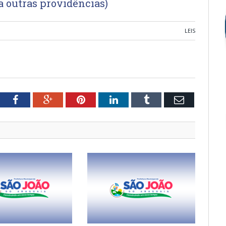
a outras providências)
LEIS
tter
Facebook
Google+
Pinterest
LinkedIn
Tumblr
Email