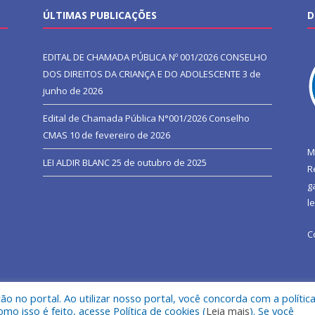
ÚLTIMAS PUBLICAÇÕES
D
EDITAL DE CHAMADA PÚBLICA Nº 001/2026 CONSELHO
DOS DIREITOS DA CRIANÇA E DO ADOLESCENTE
3 de
junho de 2026
Edital de Chamada Pública N°001/2026 Conselho
CMAS
10 de fevereiro de 2026
M
LEI ALDIR BLANC
25 de outubro de 2025
R
g
l
C
 no portal. Ao utilizar nosso portal, você concorda com a polític
l de São João do Araguaia.
Mapa do Si
 isso é feito, acesse Política de cookies (
Leia mais
). Se você