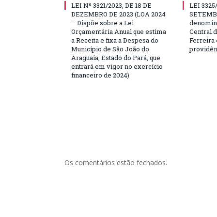
LEI Nº 3321/2023, DE 18 DE
LEI 3325
DEZEMBRO DE 2023 (LOA 2024
SETEMBR
– Dispõe sobre a Lei
denomina
Orçamentária Anual que estima
Central 
a Receita e fixa a Despesa do
Ferreira 
Município de São João do
providên
Araguaia, Estado do Pará, que
entrará em vigor no exercício
financeiro de 2024)
Os comentários estão fechados.