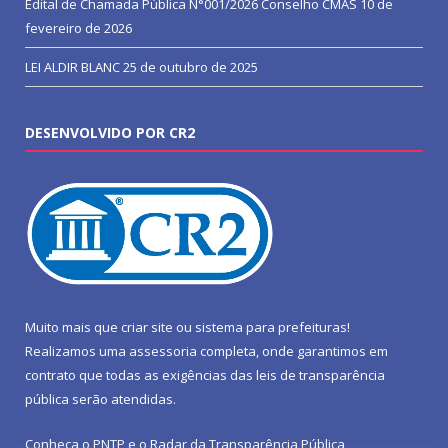
Edital de Chamada Pública N°001/2026 Conselho CMAS
10 de
fevereiro de 2026
LEI ALDIR BLANC
25 de outubro de 2025
DESENVOLVIDO POR CR2
Muito mais que
criar site
ou
sistema para prefeituras
!
Realizamos uma
assessoria
completa, onde garantimos em
contrato que todas as exigências das
leis de transparência
pública
serão atendidas.
Conheça o
PNTP
e o
Radar da Transparência Pública