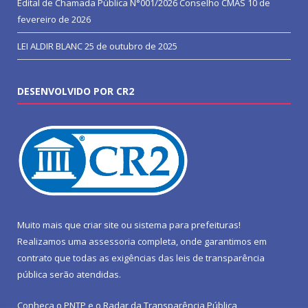
Edital de Chamada Pública N°001/2026 Conselho CMAS
10 de
fevereiro de 2026
LEI ALDIR BLANC
25 de outubro de 2025
DESENVOLVIDO POR CR2
Muito mais que
criar site
ou
sistema para prefeituras
!
Realizamos uma
assessoria
completa, onde garantimos em
contrato que todas as exigências das
leis de transparência
pública
serão atendidas.
Conheça o
PNTP
e o
Radar da Transparência Pública