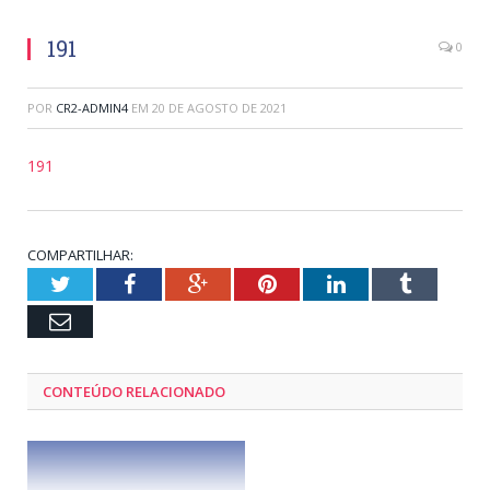
191
0
POR
CR2-ADMIN4
EM
20 DE AGOSTO DE 2021
191
COMPARTILHAR:
Twitter
Facebook
Google+
Pinterest
LinkedIn
Tumblr
Email
CONTEÚDO RELACIONADO