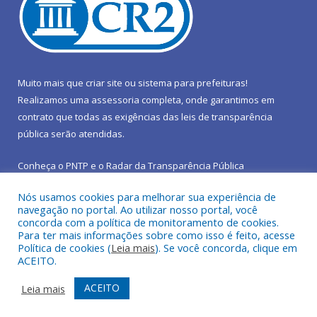
Muito mais que
criar site
ou
sistema para prefeituras
!
Realizamos uma
assessoria
completa, onde garantimos em
contrato que todas as exigências das
leis de transparência
pública
serão atendidas.
Conheça o
PNTP
e o
Radar da Transparência Pública
Nós usamos cookies para melhorar sua experiência de
navegação no portal. Ao utilizar nosso portal, você
concorda com a política de monitoramento de cookies.
Para ter mais informações sobre como isso é feito, acesse
Todos os direitos reservados a Prefeitura Municipal de São João
Política de cookies (
Leia mais
). Se você concorda, clique em
do Araguaia.
ACEITO.
Mapa do Site
Acessar Área Administrativa
ACEITO
Leia mais
Acessar Webmail