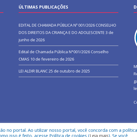
ÚLTIMAS PUBLICAÇÕES
D
EDITAL DE CHAMADA PÚBLICA Nº 001/2026 CONSELHO
DOS DIREITOS DA CRIANÇA E DO ADOLESCENTE
3 de
junho de 2026
Edital de Chamada Pública N°001/2026 Conselho
CMAS
10 de fevereiro de 2026
M
LEI ALDIR BLANC
25 de outubro de 2025
R
g
l
C
 no portal. Ao utilizar nosso portal, você concorda com a polític
l de São João do Araguaia.
Mapa do Si
 isso é feito, acesse Política de cookies (
Leia mais
). Se você