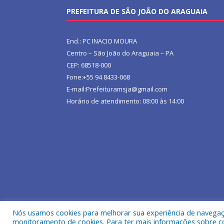
PREFEITURA DE SÃO JOÃO DO ARAGUAIA
End.: PC INACIO MOURA
Centro – São João do Araguaia – PA
CEP: 68518-000
Fone:+55 94 8433-068
E-mail:Prefeituramsja@gmail.com
Horário de atendimento: 08:00 às 14:00
Nós usamos cookies para melhorar sua experiência de navegação
Todos os direitos reservados a Prefeitura Municipa
monitoramento de cookies. Para ter mais informações sobre como