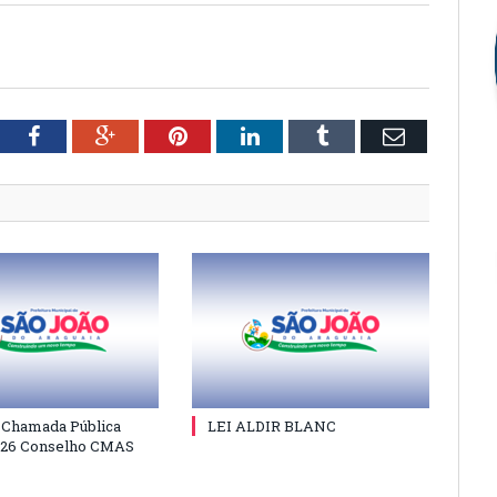
tter
Facebook
Google+
Pinterest
LinkedIn
Tumblr
Email
e Chamada Pública
LEI ALDIR BLANC
026 Conselho CMAS