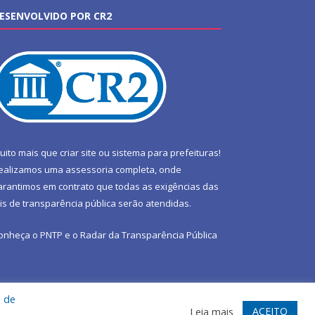
ESENVOLVIDO POR CR2
uito mais que
criar site
ou
sistema para prefeituras
!
ealizamos uma
assessoria
completa, onde
arantimos em contrato que todas as exigências das
eis de transparência pública
serão atendidas.
onheça o
PNTP
e o
Radar da Transparência Pública
a de
te
Acessar Área Administrativa
Acessar Webmail
ACEITO
Leia mais