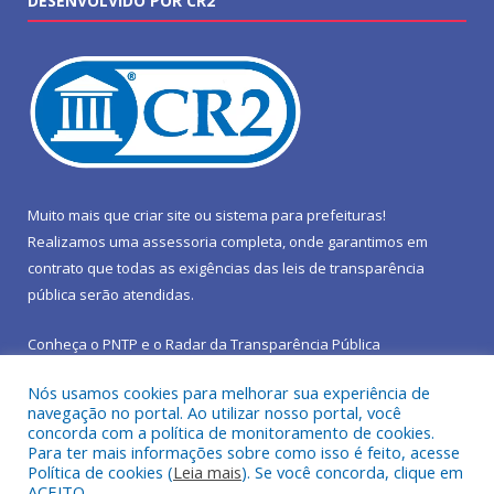
DESENVOLVIDO POR CR2
Muito mais que
criar site
ou
sistema para prefeituras
!
Realizamos uma
assessoria
completa, onde garantimos em
contrato que todas as exigências das
leis de transparência
pública
serão atendidas.
Conheça o
PNTP
e o
Radar da Transparência Pública
Nós usamos cookies para melhorar sua experiência de
navegação no portal. Ao utilizar nosso portal, você
concorda com a política de monitoramento de cookies.
Para ter mais informações sobre como isso é feito, acesse
Todos os direitos reservados a Prefeitura Municipal de São João
Política de cookies (
Leia mais
). Se você concorda, clique em
do Araguaia.
ACEITO.