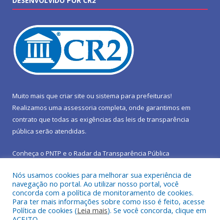
DESENVOLVIDO POR CR2
Muito mais que
criar site
ou
sistema para prefeituras
!
Realizamos uma
assessoria
completa, onde garantimos em
contrato que todas as exigências das
leis de transparência
pública
serão atendidas.
Conheça o
PNTP
e o
Radar da Transparência Pública
Nós usamos cookies para melhorar sua experiência de
navegação no portal. Ao utilizar nosso portal, você
concorda com a política de monitoramento de cookies.
Para ter mais informações sobre como isso é feito, acesse
Todos os direitos reservados a Prefeitura Municipal de São João
Política de cookies (
Leia mais
). Se você concorda, clique em
do Araguaia.
ACEITO.