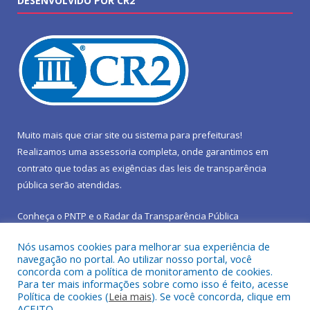
DESENVOLVIDO POR CR2
Muito mais que
criar site
ou
sistema para prefeituras
!
Realizamos uma
assessoria
completa, onde garantimos em
contrato que todas as exigências das
leis de transparência
pública
serão atendidas.
Conheça o
PNTP
e o
Radar da Transparência Pública
Nós usamos cookies para melhorar sua experiência de
navegação no portal. Ao utilizar nosso portal, você
concorda com a política de monitoramento de cookies.
Para ter mais informações sobre como isso é feito, acesse
Todos os direitos reservados a Prefeitura Municipal de São João
Política de cookies (
Leia mais
). Se você concorda, clique em
do Araguaia.
ACEITO.