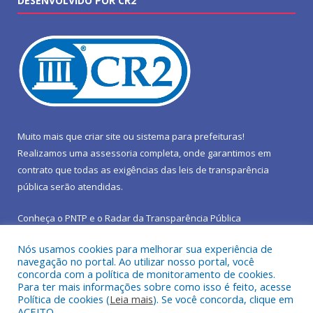
DESENVOLVIDO POR CR2
Muito mais que
criar site
ou
sistema para prefeituras
!
Realizamos uma
assessoria
completa, onde garantimos em
contrato que todas as exigências das
leis de transparência
pública
serão atendidas.
Conheça o
PNTP
e o
Radar da Transparência Pública
Nós usamos cookies para melhorar sua experiência de
navegação no portal. Ao utilizar nosso portal, você
concorda com a política de monitoramento de cookies.
Para ter mais informações sobre como isso é feito, acesse
Todos os direitos reservados a Prefeitura Municipal de São João
Política de cookies (
Leia mais
). Se você concorda, clique em
do Araguaia.
ACEITO.