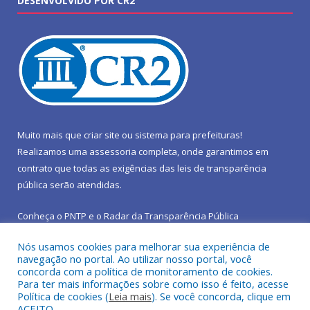
DESENVOLVIDO POR CR2
Muito mais que
criar site
ou
sistema para prefeituras
!
Realizamos uma
assessoria
completa, onde garantimos em
contrato que todas as exigências das
leis de transparência
pública
serão atendidas.
Conheça o
PNTP
e o
Radar da Transparência Pública
Nós usamos cookies para melhorar sua experiência de
navegação no portal. Ao utilizar nosso portal, você
concorda com a política de monitoramento de cookies.
Para ter mais informações sobre como isso é feito, acesse
Todos os direitos reservados a Prefeitura Municipal de São João
Política de cookies (
Leia mais
). Se você concorda, clique em
do Araguaia.
ACEITO.