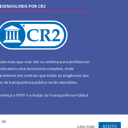
ESENVOLVIDO POR CR2
uito mais que
criar site
ou
sistema para prefeituras
!
ealizamos uma
assessoria
completa, onde
arantimos em contrato que todas as exigências das
eis de transparência pública
serão atendidas.
onheça o
PNTP
e o
Radar da Transparência Pública
a de
te
Acessar Área Administrativa
Acessar Webmail
ACEITO
Leia mais