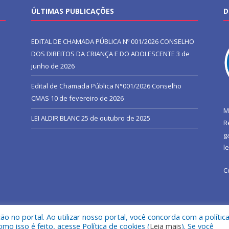
ÚLTIMAS PUBLICAÇÕES
D
EDITAL DE CHAMADA PÚBLICA Nº 001/2026 CONSELHO
DOS DIREITOS DA CRIANÇA E DO ADOLESCENTE
3 de
junho de 2026
Edital de Chamada Pública N°001/2026 Conselho
CMAS
10 de fevereiro de 2026
M
LEI ALDIR BLANC
25 de outubro de 2025
R
g
l
C
 no portal. Ao utilizar nosso portal, você concorda com a polític
l de São João do Araguaia.
Mapa do Si
 isso é feito, acesse Política de cookies (
Leia mais
). Se você