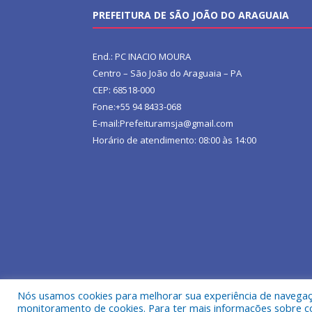
PREFEITURA DE SÃO JOÃO DO ARAGUAIA
End.: PC INACIO MOURA
Centro – São João do Araguaia – PA
CEP: 68518-000
Fone:+55 94 8433-068
E-mail:Prefeituramsja@gmail.com
Horário de atendimento: 08:00 às 14:00
Nós usamos cookies para melhorar sua experiência de navegação
Todos os direitos reservados a Prefeitura Municipa
monitoramento de cookies. Para ter mais informações sobre como