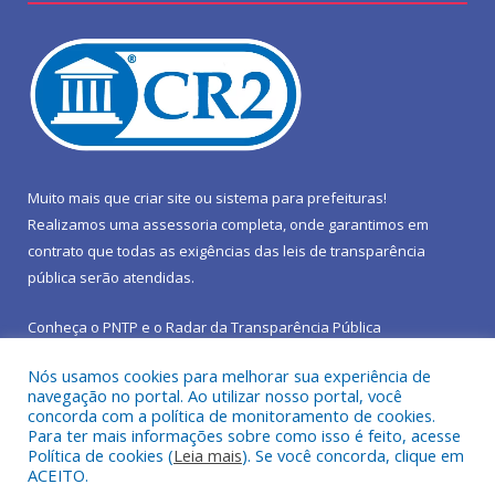
Muito mais que
criar site
ou
sistema para prefeituras
!
Realizamos uma
assessoria
completa, onde garantimos em
contrato que todas as exigências das
leis de transparência
pública
serão atendidas.
Conheça o
PNTP
e o
Radar da Transparência Pública
Nós usamos cookies para melhorar sua experiência de
navegação no portal. Ao utilizar nosso portal, você
concorda com a política de monitoramento de cookies.
Para ter mais informações sobre como isso é feito, acesse
Todos os direitos reservados a Prefeitura Municipal de São João
Política de cookies (
Leia mais
). Se você concorda, clique em
do Araguaia.
ACEITO.