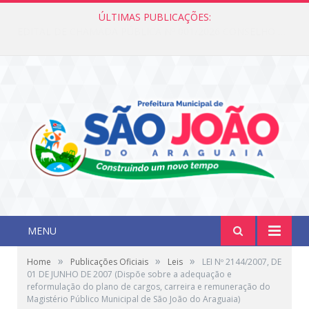
ÚLTIMAS PUBLICAÇÕES:
Edital de Chamada Pública N°001/2026 Conselho CMAS
MENU
»
»
»
Home
Publicações Oficiais
Leis
LEI Nº 2144/2007, DE
01 DE JUNHO DE 2007 (Dispõe sobre a adequação e
reformulação do plano de cargos, carreira e remuneração do
Magistério Público Municipal de São João do Araguaia)