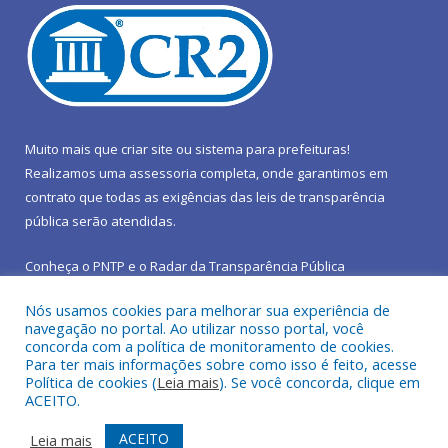
Muito mais que
criar site
ou
sistema para prefeituras
!
Realizamos uma
assessoria
completa, onde garantimos em
contrato que todas as exigências das
leis de transparência
pública
serão atendidas.
Conheça o
PNTP
e o
Radar da Transparência Pública
Nós usamos cookies para melhorar sua experiência de
navegação no portal. Ao utilizar nosso portal, você
concorda com a política de monitoramento de cookies.
Para ter mais informações sobre como isso é feito, acesse
Todos os direitos reservados a Prefeitura Municipal de São João
Política de cookies (
Leia mais
). Se você concorda, clique em
do Araguaia.
ACEITO.
Mapa do Site
Acessar Área Administrativa
ACEITO
Leia mais