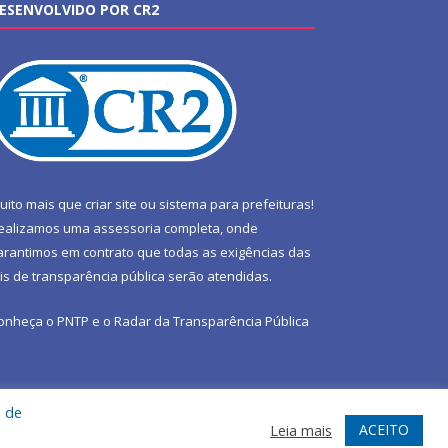
ESENVOLVIDO POR CR2
uito mais que
criar site
ou
sistema para prefeituras
!
ealizamos uma
assessoria
completa, onde
arantimos em contrato que todas as exigências das
eis de transparência pública
serão atendidas.
onheça o
PNTP
e o
Radar da Transparência Pública
a de
te
Acessar Área Administrativa
Acessar Webmail
ACEITO
Leia mais