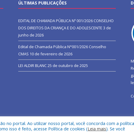
ÚLTIMAS PUBLICAÇÕES
D
EDITAL DE CHAMADA PÚBLICA Nº 001/2026 CONSELHO
DOS DIREITOS DA CRIANÇA E DO ADOLESCENTE
3 de
junho de 2026
Edital de Chamada Pública N°001/2026 Conselho
CMAS
10 de fevereiro de 2026
M
LEI ALDIR BLANC
25 de outubro de 2025
R
g
l
C
 no portal. Ao utilizar nosso portal, você concorda com a polític
l de São João do Araguaia.
Mapa do Si
 isso é feito, acesse Política de cookies (
Leia mais
). Se você