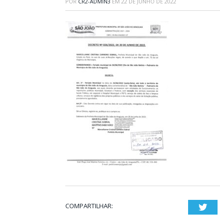
POR
CR2-ADMIN3
EM
22 DE JUNHO DE 2022
COMPARTILHAR:
Twi