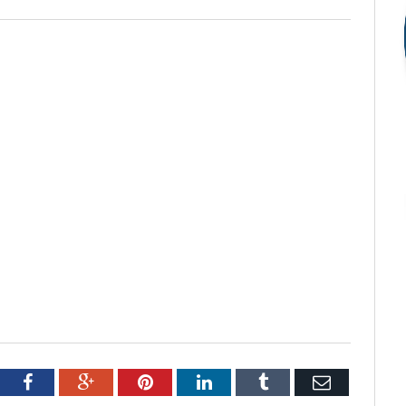
tter
Facebook
Google+
Pinterest
LinkedIn
Tumblr
Email