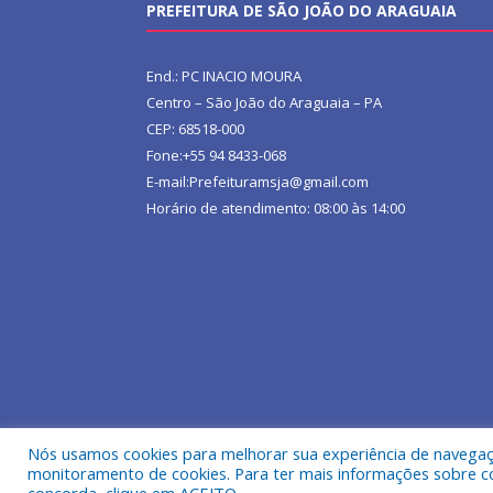
PREFEITURA DE SÃO JOÃO DO ARAGUAIA
End.: PC INACIO MOURA
Centro – São João do Araguaia – PA
CEP: 68518-000
Fone:+55 94 8433-068
E-mail:Prefeituramsja@gmail.com
Horário de atendimento: 08:00 às 14:00
Nós usamos cookies para melhorar sua experiência de navegação
Todos os direitos reservados a Prefeitura Municipa
monitoramento de cookies. Para ter mais informações sobre como