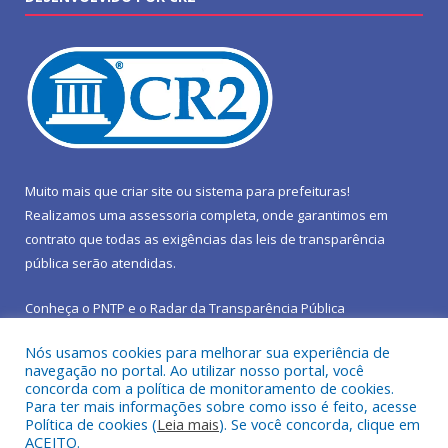
Muito mais que
criar site
ou
sistema para prefeituras
!
Realizamos uma
assessoria
completa, onde garantimos em
contrato que todas as exigências das
leis de transparência
pública
serão atendidas.
Conheça o
PNTP
e o
Radar da Transparência Pública
Nós usamos cookies para melhorar sua experiência de
navegação no portal. Ao utilizar nosso portal, você
concorda com a política de monitoramento de cookies.
Para ter mais informações sobre como isso é feito, acesse
Todos os direitos reservados a Prefeitura Municipal de São João
Política de cookies (
Leia mais
). Se você concorda, clique em
do Araguaia.
ACEITO.