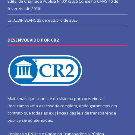
Edital de Chamada Pública N°001/2026 Conselho CMAS
10 de
fevereiro de 2026
LEI ALDIR BLANC
25 de outubro de 2025
DESENVOLVIDO POR CR2
Muito mais que
criar site
ou
sistema para prefeituras
!
Realizamos uma
assessoria
completa, onde garantimos em
contrato que todas as exigências das
leis de transparência
pública
serão atendidas.
Conheça o
PNTP
e o
Radar da Transparência Pública