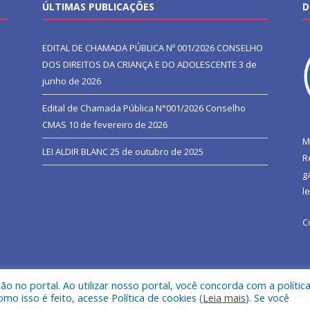
ÚLTIMAS PUBLICAÇÕES
D
EDITAL DE CHAMADA PÚBLICA Nº 001/2026 CONSELHO
DOS DIREITOS DA CRIANÇA E DO ADOLESCENTE
3 de
junho de 2026
Edital de Chamada Pública N°001/2026 Conselho
CMAS
10 de fevereiro de 2026
M
LEI ALDIR BLANC
25 de outubro de 2025
R
g
l
C
 no portal. Ao utilizar nosso portal, você concorda com a polític
l de São João do Araguaia.
Mapa do Si
 isso é feito, acesse Política de cookies (
Leia mais
). Se você