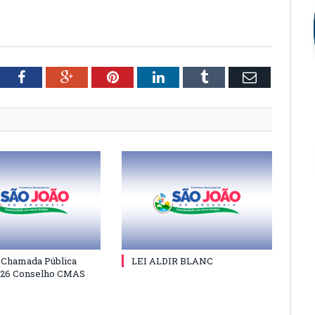
tter
Facebook
Google+
Pinterest
LinkedIn
Tumblr
Email
e Chamada Pública
LEI ALDIR BLANC
026 Conselho CMAS