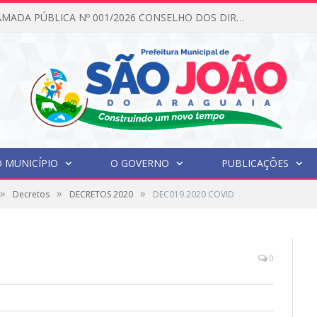
EDITAL DE CHAMADA PÚBLICA Nº 001/2026 CONSELHO DOS DIREITOS DA CRIANÇA E DO ADOLESCENTE
 MUNICÍPIO
O GOVERNO
PUBLICAÇÕES
»
»
»
Decretos
DECRETOS 2020
DEC019.2020 COVID
0