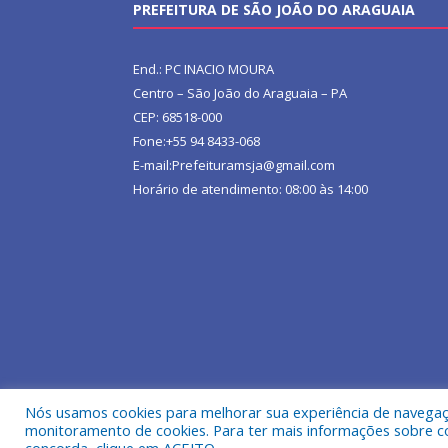
PREFEITURA DE SÃO JOÃO DO ARAGUAIA
End.: PC INACIO MOURA
Centro – São João do Araguaia – PA
CEP: 68518-000
Fone:+55 94 8433-068
E-mail:Prefeituramsja@gmail.com
Horário de atendimento: 08:00 às 14:00
Nós usamos cookies para melhorar sua experiência de navegação
Todos os direitos reservados a Prefeitura Municipa
monitoramento de cookies. Para ter mais informações sobre como