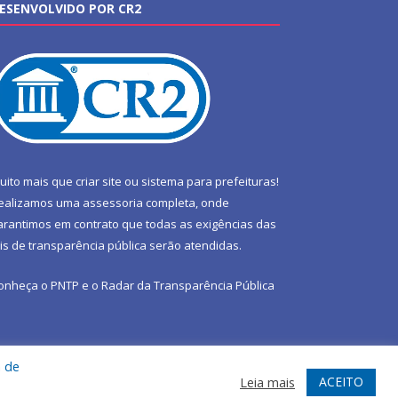
ESENVOLVIDO POR CR2
uito mais que
criar site
ou
sistema para prefeituras
!
ealizamos uma
assessoria
completa, onde
arantimos em contrato que todas as exigências das
eis de transparência pública
serão atendidas.
onheça o
PNTP
e o
Radar da Transparência Pública
a de
te
Acessar Área Administrativa
Acessar Webmail
ACEITO
Leia mais