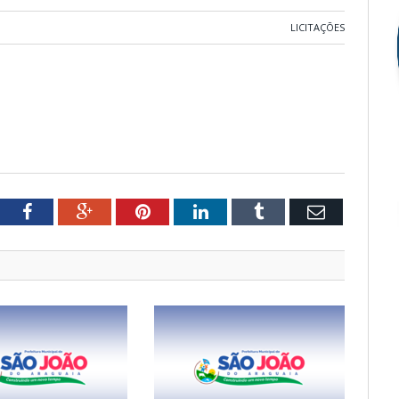
LICITAÇÕES
tter
Facebook
Google+
Pinterest
LinkedIn
Tumblr
Email