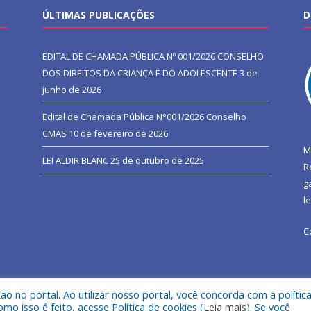
ÚLTIMAS PUBLICAÇÕES
D
EDITAL DE CHAMADA PÚBLICA Nº 001/2026 CONSELHO
DOS DIREITOS DA CRIANÇA E DO ADOLESCENTE
3 de
junho de 2026
Edital de Chamada Pública N°001/2026 Conselho
CMAS
10 de fevereiro de 2026
M
LEI ALDIR BLANC
25 de outubro de 2025
R
g
l
C
 no portal. Ao utilizar nosso portal, você concorda com a polític
l de São João do Araguaia.
Mapa do Si
 isso é feito, acesse Política de cookies (
Leia mais
). Se você