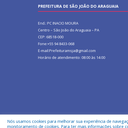
PREFEITURA DE SÃO JOÃO DO ARAGUAIA
End.: PC INACIO MOURA
Centro – São João do Araguaia – PA
CEP: 68518-000
Fone:+55 94 8433-068
E-mail:Prefeituramsja@gmail.com
Horário de atendimento: 08:00 às 14:00
Nós usamos cookies para melhorar sua experiência de navegação
Todos os direitos reservados a Prefeitura Municipa
monitoramento de cookies. Para ter mais informações sobre como