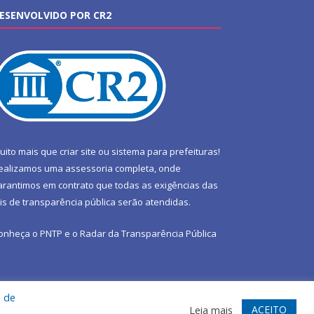
ESENVOLVIDO POR CR2
uito mais que
criar site
ou
sistema para prefeituras
!
ealizamos uma
assessoria
completa, onde
arantimos em contrato que todas as exigências das
eis de transparência pública
serão atendidas.
onheça o
PNTP
e o
Radar da Transparência Pública
a de
te
Acessar Área Administrativa
Acessar Webmail
ACEITO
Leia mais