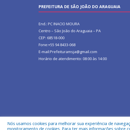
PREFEITURA DE SÃO JOÃO DO ARAGUAIA
End.: PC INACIO MOURA
Centro – São João do Araguaia – PA
CEP: 68518-000
Fone:+55 94 8433-068
E-mail:Prefeituramsja@gmail.com
Horário de atendimento: 08:00 às 14:00
Nós usamos cookies para melhorar sua experiência de navegação
Todos os direitos reservados a Prefeitura Municipa
monitoramento de cookies. Para ter mais informações sobre como