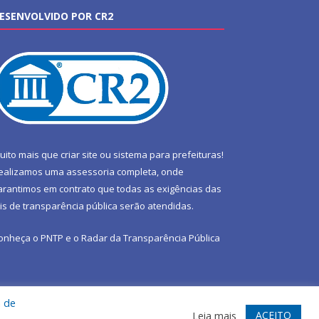
ESENVOLVIDO POR CR2
uito mais que
criar site
ou
sistema para prefeituras
!
ealizamos uma
assessoria
completa, onde
arantimos em contrato que todas as exigências das
eis de transparência pública
serão atendidas.
onheça o
PNTP
e o
Radar da Transparência Pública
a de
te
Acessar Área Administrativa
Acessar Webmail
ACEITO
Leia mais