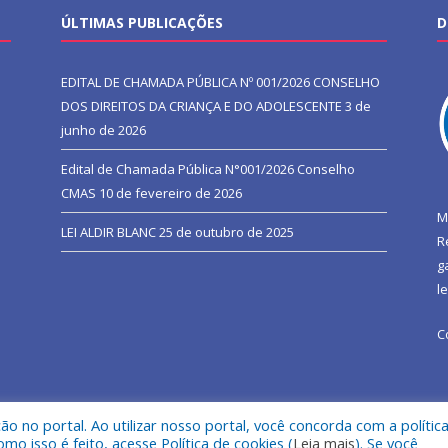
ÚLTIMAS PUBLICAÇÕES
D
EDITAL DE CHAMADA PÚBLICA Nº 001/2026 CONSELHO
DOS DIREITOS DA CRIANÇA E DO ADOLESCENTE
3 de
junho de 2026
Edital de Chamada Pública N°001/2026 Conselho
CMAS
10 de fevereiro de 2026
M
LEI ALDIR BLANC
25 de outubro de 2025
R
g
l
C
 no portal. Ao utilizar nosso portal, você concorda com a polític
l de São João do Araguaia.
Mapa do Si
 isso é feito, acesse Política de cookies (
Leia mais
). Se você