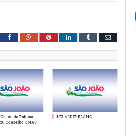
tter
Facebook
Google+
Pinterest
LinkedIn
Tumblr
Email
e Chamada Pública
LEI ALDIR BLANC
026 Conselho CMAS