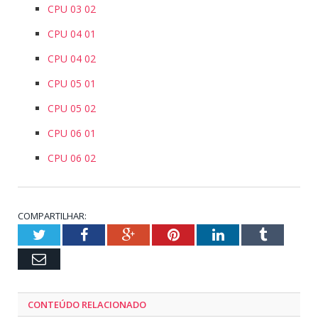
CPU 03 02
CPU 04 01
CPU 04 02
CPU 05 01
CPU 05 02
CPU 06 01
CPU 06 02
COMPARTILHAR:
Twitter
Facebook
Google+
Pinterest
LinkedIn
Tumblr
Email
CONTEÚDO RELACIONADO