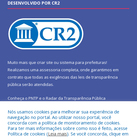
DESENVOLVIDO POR CR2
Muito mais que
criar site
ou
sistema para prefeituras
!
Realizamos uma
assessoria
completa, onde garantimos em
contrato que todas as exigências das
leis de transparência
pública
serão atendidas.
Conheça o
PNTP
e o
Radar da Transparência Pública
Nós usamos cookies para melhorar sua experiência de
navegação no portal. Ao utilizar nosso portal, você
concorda com a política de monitoramento de cookies.
Para ter mais informações sobre como isso é feito, acesse
Todos os direitos reservados a Prefeitura Municipal de São João
Política de cookies (
Leia mais
). Se você concorda, clique em
do Araguaia.