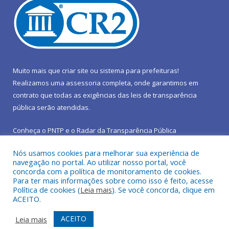
Muito mais que
criar site
ou
sistema para prefeituras
!
Realizamos uma
assessoria
completa, onde garantimos em
contrato que todas as exigências das
leis de transparência
pública
serão atendidas.
Conheça o
PNTP
e o
Radar da Transparência Pública
Nós usamos cookies para melhorar sua experiência de
navegação no portal. Ao utilizar nosso portal, você
concorda com a política de monitoramento de cookies.
Para ter mais informações sobre como isso é feito, acesse
Todos os direitos reservados a Prefeitura Municipal de São João
Política de cookies (
Leia mais
). Se você concorda, clique em
do Araguaia.
ACEITO.
Mapa do Site
Acessar Área Administrativa
ACEITO
Leia mais
Acessar Webmail