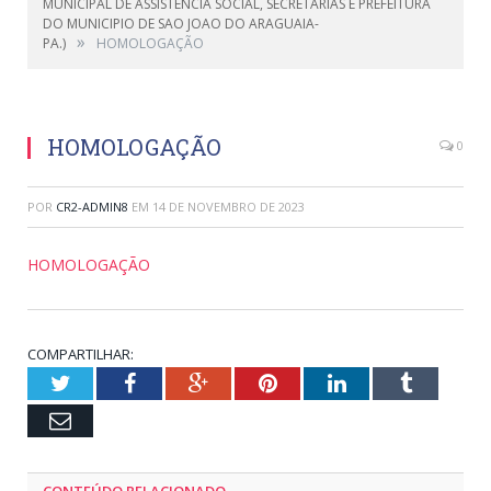
MUNICIPAL DE ASSISTENCIA SOCIAL, SECRETARIAS E PREFEITURA
DO MUNICIPIO DE SAO JOAO DO ARAGUAIA-
»
PA.)
HOMOLOGAÇÃO
HOMOLOGAÇÃO
0
POR
CR2-ADMIN8
EM
14 DE NOVEMBRO DE 2023
HOMOLOGAÇÃO
COMPARTILHAR:
Twitter
Facebook
Google+
Pinterest
LinkedIn
Tumblr
Email