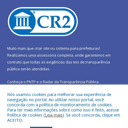
Muito mais que
criar site
ou
sistema para prefeituras
!
Realizamos uma
assessoria
completa, onde garantimos em
contrato que todas as exigências das
leis de transparência
pública
serão atendidas.
Conheça o
PNTP
e o
Radar da Transparência Pública
Nós usamos cookies para melhorar sua experiência de
navegação no portal. Ao utilizar nosso portal, você
concorda com a política de monitoramento de cookies.
Para ter mais informações sobre como isso é feito, acesse
Todos os direitos reservados a Prefeitura Municipal de São João
Política de cookies (
Leia mais
). Se você concorda, clique em
do Araguaia.
ACEITO.