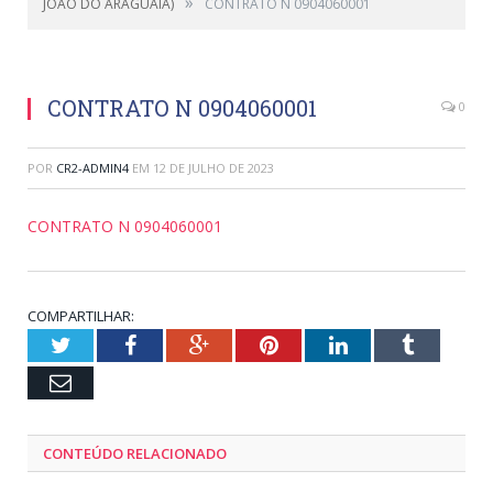
»
JOÃO DO ARAGUAIA)
CONTRATO N 0904060001
CONTRATO N 0904060001
0
POR
CR2-ADMIN4
EM
12 DE JULHO DE 2023
CONTRATO N 0904060001
COMPARTILHAR:
Twitter
Facebook
Google+
Pinterest
LinkedIn
Tumblr
Email
CONTEÚDO RELACIONADO