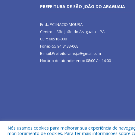
PREFEITURA DE SÃO JOÃO DO ARAGUAIA
End.: PC INACIO MOURA
Centro – São João do Araguaia – PA
CEP: 68518-000
Fone:+55 94 8433-068
E-mail:Prefeituramsja@gmail.com
Horário de atendimento: 08:00 às 14:00
Nós usamos cookies para melhorar sua experiência de navegação
Todos os direitos reservados a Prefeitura Municipa
monitoramento de cookies. Para ter mais informações sobre como