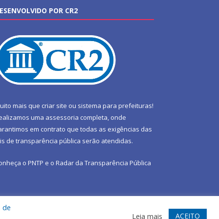
ESENVOLVIDO POR CR2
uito mais que
criar site
ou
sistema para prefeituras
!
ealizamos uma
assessoria
completa, onde
arantimos em contrato que todas as exigências das
eis de transparência pública
serão atendidas.
onheça o
PNTP
e o
Radar da Transparência Pública
a de
te
Acessar Área Administrativa
Acessar Webmail
ACEITO
Leia mais