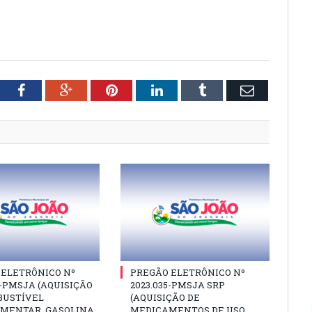
tter
Facebook
Google+
Pinterest
LinkedIn
Tumblr
Email
 ELETRÔNICO Nº
PREGÃO ELETRÔNICO Nº
6-PMSJA (AQUISIÇÃO
2023.035-PMSJA SRP
BUSTÍVEL
(AQUISIÇÃO DE
MENTAR, GASOLINA
MEDICAMENTOS DE USO