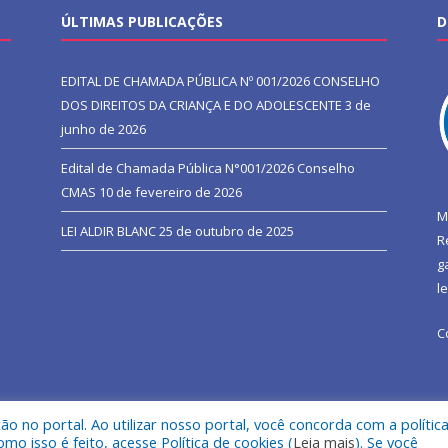
ÚLTIMAS PUBLICAÇÕES
D
EDITAL DE CHAMADA PÚBLICA Nº 001/2026 CONSELHO
DOS DIREITOS DA CRIANÇA E DO ADOLESCENTE
3 de
junho de 2026
Edital de Chamada Pública N°001/2026 Conselho
CMAS
10 de fevereiro de 2026
M
LEI ALDIR BLANC
25 de outubro de 2025
R
g
l
C
 no portal. Ao utilizar nosso portal, você concorda com a polític
l de São João do Araguaia.
Mapa do Si
 isso é feito, acesse Política de cookies (
Leia mais
). Se você