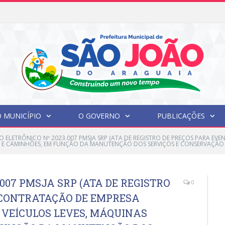
ada Pública N°001/2026 Conselho CMAS
 MUNICÍPIO
O GOVERNO
PUBLICAÇÕES
O ELETRÔNICO Nº 2023.007 PMSJA SRP (ATA DE REGISTRO DE PREÇOS PARA E
S E CAMINHÕES, EM FUNÇÃO DA MANUTENÇÃO DOS SERVIÇOS E CONSERVAÇÃO 
007 PMSJA SRP (ATA DE REGISTRO
0
 CONTRATAÇÃO DE EMPRESA
 VEÍCULOS LEVES, MÁQUINAS