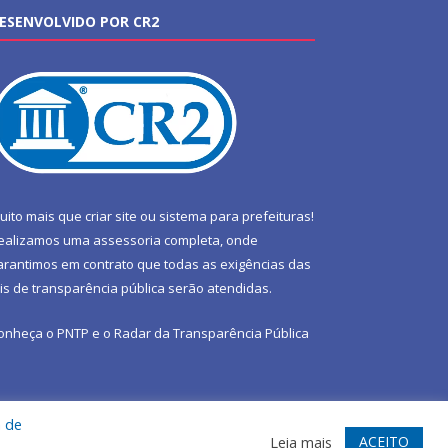
ESENVOLVIDO POR CR2
uito mais que
criar site
ou
sistema para prefeituras
!
ealizamos uma
assessoria
completa, onde
arantimos em contrato que todas as exigências das
eis de transparência pública
serão atendidas.
onheça o
PNTP
e o
Radar da Transparência Pública
a de
te
Acessar Área Administrativa
Acessar Webmail
ACEITO
Leia mais