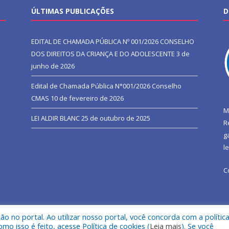
ÚLTIMAS PUBLICAÇÕES
D
EDITAL DE CHAMADA PÚBLICA Nº 001/2026 CONSELHO
DOS DIREITOS DA CRIANÇA E DO ADOLESCENTE
3 de
junho de 2026
Edital de Chamada Pública N°001/2026 Conselho
CMAS
10 de fevereiro de 2026
M
LEI ALDIR BLANC
25 de outubro de 2025
R
g
l
C
 no portal. Ao utilizar nosso portal, você concorda com a polític
l de São João do Araguaia.
Mapa do Si
 isso é feito, acesse Política de cookies (
Leia mais
). Se você