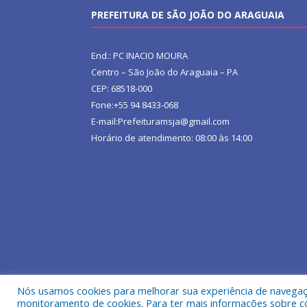
PREFEITURA DE SÃO JOÃO DO ARAGUAIA
End.: PC INACIO MOURA
Centro – São João do Araguaia – PA
CEP: 68518-000
Fone:+55 94 8433-068
E-mail:Prefeituramsja@gmail.com
Horário de atendimento: 08:00 às 14:00
Nós usamos cookies para melhorar sua experiência de navegação
Todos os direitos reservados a Prefeitura Municipa
monitoramento de cookies. Para ter mais informações sobre como