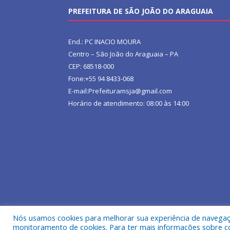
PREFEITURA DE SÃO JOÃO DO ARAGUAIA
End.: PC INACIO MOURA
Centro – São João do Araguaia – PA
CEP: 68518-000
Fone:+55 94 8433-068
E-mail:Prefeituramsja@gmail.com
Horário de atendimento: 08:00 às 14:00
Nós usamos cookies para melhorar sua experiência de navegação
Todos os direitos reservados a Prefeitura Municipa
monitoramento de cookies. Para ter mais informações sobre como