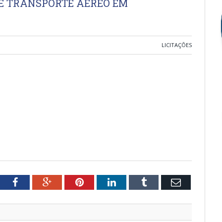
E TRANSPORTE AÉREO EM
LICITAÇÕES
tter
Facebook
Google+
Pinterest
LinkedIn
Tumblr
Email