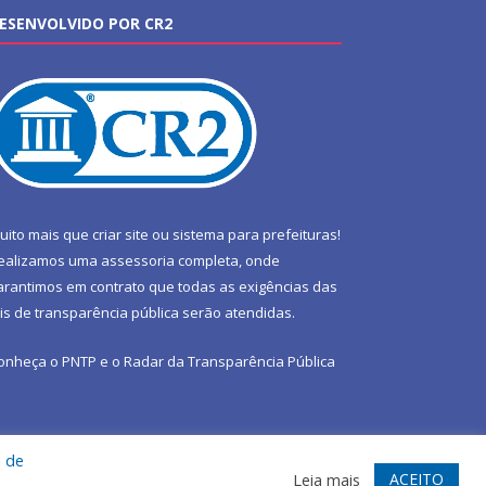
ESENVOLVIDO POR CR2
uito mais que
criar site
ou
sistema para prefeituras
!
ealizamos uma
assessoria
completa, onde
arantimos em contrato que todas as exigências das
eis de transparência pública
serão atendidas.
onheça o
PNTP
e o
Radar da Transparência Pública
a de
te
Acessar Área Administrativa
Acessar Webmail
ACEITO
Leia mais