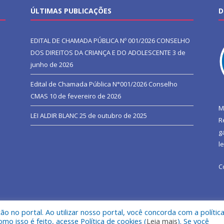
ÚLTIMAS PUBLICAÇÕES
D
EDITAL DE CHAMADA PÚBLICA Nº 001/2026 CONSELHO
DOS DIREITOS DA CRIANÇA E DO ADOLESCENTE
3 de
junho de 2026
Edital de Chamada Pública N°001/2026 Conselho
CMAS
10 de fevereiro de 2026
M
LEI ALDIR BLANC
25 de outubro de 2025
R
g
l
C
 no portal. Ao utilizar nosso portal, você concorda com a polític
l de São João do Araguaia.
Mapa do Si
 isso é feito, acesse Política de cookies (
Leia mais
). Se você