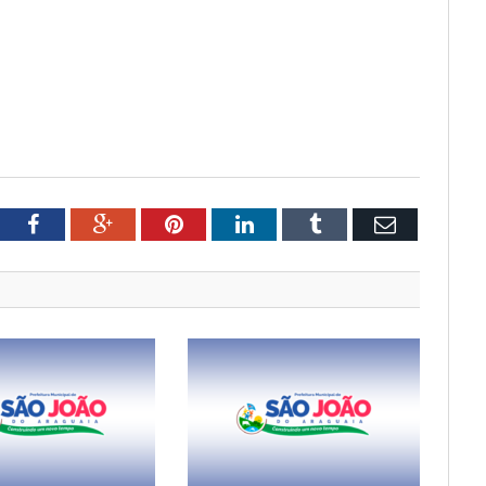
tter
Facebook
Google+
Pinterest
LinkedIn
Tumblr
Email