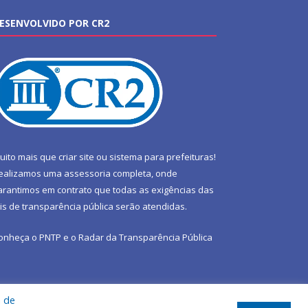
ESENVOLVIDO POR CR2
uito mais que
criar site
ou
sistema para prefeituras
!
ealizamos uma
assessoria
completa, onde
arantimos em contrato que todas as exigências das
eis de transparência pública
serão atendidas.
onheça o
PNTP
e o
Radar da Transparência Pública
a de