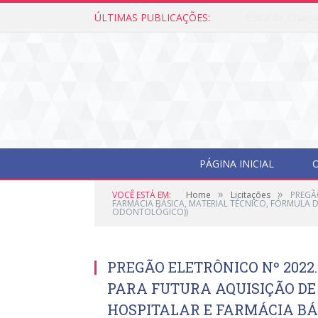
ÚLTIMAS PUBLICAÇÕES:
Edital de Cham
PÁGINA INICIAL
O
»
»
VOCÊ ESTÁ EM:
Home
Licitações
PREGÃ
FARMÁCIA BÁSICA, MATERIAL TÉCNICO, FÓRMULA D
ODONTOLÓGICO))
PREGÃO ELETRÔNICO Nº 2022.
PARA FUTURA AQUISIÇÃO DE
HOSPITALAR E FARMÁCIA BÁS