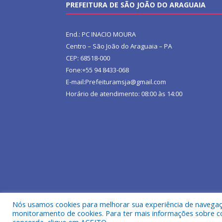
PREFEITURA DE SÃO JOÃO DO ARAGUAIA
End.: PC INACIO MOURA
Centro – São João do Araguaia – PA
CEP: 68518-000
Fone:+55 94 8433-068
E-mail:Prefeituramsja@gmail.com
Horário de atendimento: 08:00 às 14:00
Nós usamos cookies para melhorar sua experiência de navegação
Todos os direitos reservados a Prefeitura Municipa
monitoramento de cookies. Para ter mais informações sobre como