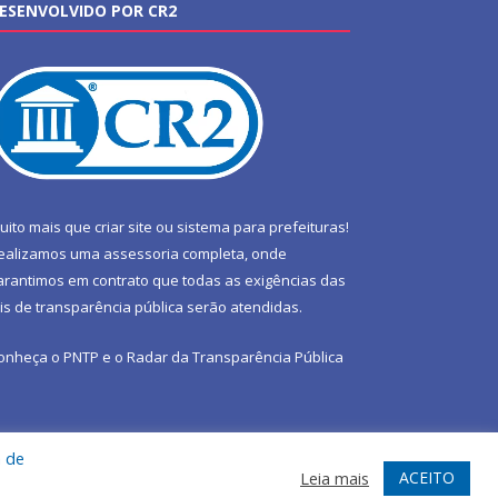
ESENVOLVIDO POR CR2
uito mais que
criar site
ou
sistema para prefeituras
!
ealizamos uma
assessoria
completa, onde
arantimos em contrato que todas as exigências das
eis de transparência pública
serão atendidas.
onheça o
PNTP
e o
Radar da Transparência Pública
a de
te
Acessar Área Administrativa
Acessar Webmail
ACEITO
Leia mais