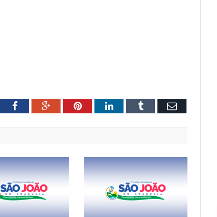
tter
Facebook
Google+
Pinterest
LinkedIn
Tumblr
Email