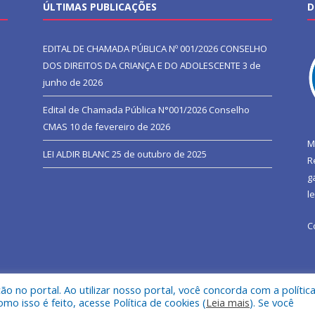
ÚLTIMAS PUBLICAÇÕES
D
EDITAL DE CHAMADA PÚBLICA Nº 001/2026 CONSELHO
DOS DIREITOS DA CRIANÇA E DO ADOLESCENTE
3 de
junho de 2026
Edital de Chamada Pública N°001/2026 Conselho
CMAS
10 de fevereiro de 2026
M
LEI ALDIR BLANC
25 de outubro de 2025
R
g
l
C
 no portal. Ao utilizar nosso portal, você concorda com a polític
l de São João do Araguaia.
Mapa do Si
 isso é feito, acesse Política de cookies (
Leia mais
). Se você