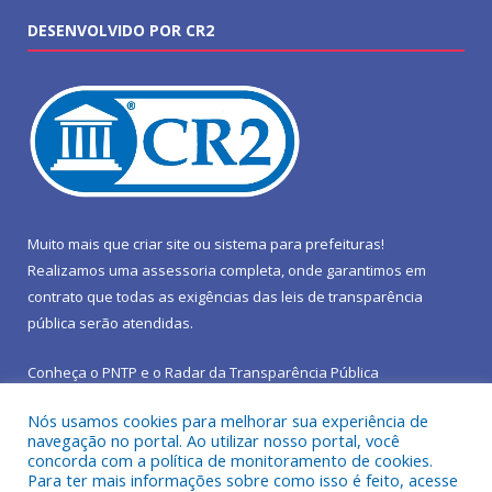
DESENVOLVIDO POR CR2
Muito mais que
criar site
ou
sistema para prefeituras
!
Realizamos uma
assessoria
completa, onde garantimos em
contrato que todas as exigências das
leis de transparência
pública
serão atendidas.
Conheça o
PNTP
e o
Radar da Transparência Pública
Nós usamos cookies para melhorar sua experiência de
navegação no portal. Ao utilizar nosso portal, você
concorda com a política de monitoramento de cookies.
Para ter mais informações sobre como isso é feito, acesse
Todos os direitos reservados a Prefeitura Municipal de São João