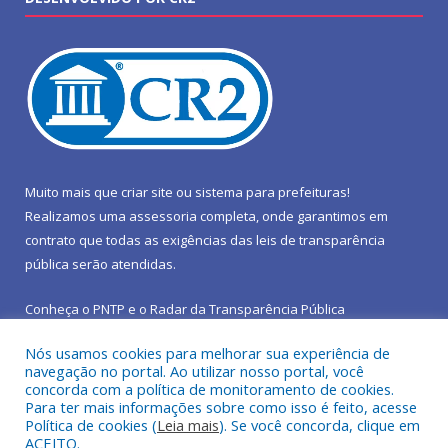
Muito mais que
criar site
ou
sistema para prefeituras
!
Realizamos uma
assessoria
completa, onde garantimos em
contrato que todas as exigências das
leis de transparência
pública
serão atendidas.
Conheça o
PNTP
e o
Radar da Transparência Pública
Nós usamos cookies para melhorar sua experiência de
navegação no portal. Ao utilizar nosso portal, você
concorda com a política de monitoramento de cookies.
Para ter mais informações sobre como isso é feito, acesse
Todos os direitos reservados a Prefeitura Municipal de São João
Política de cookies (
Leia mais
). Se você concorda, clique em
do Araguaia.
ACEITO.