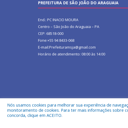
PREFEITURA DE SÃO JOÃO DO ARAGUAIA
End.: PC INACIO MOURA
Centro – São João do Araguaia – PA
CEP: 68518-000
Fone:+55 94 8433-068
E-mail:Prefeituramsja@gmail.com
Horário de atendimento: 08:00 às 14:00
Nós usamos cookies para melhorar sua experiência de navegação
monitoramento de cookies. Para ter mais informações sobre como
concorda, clique em ACEITO.
Todos os direitos reservados a Prefeitura Municipa