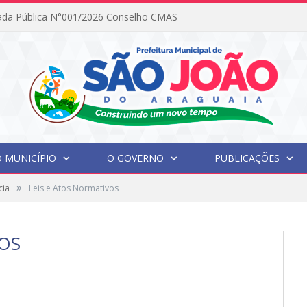
ada Pública N°001/2026 Conselho CMAS
 MUNICÍPIO
O GOVERNO
PUBLICAÇÕES
»
cia
Leis e Atos Normativos
VOS