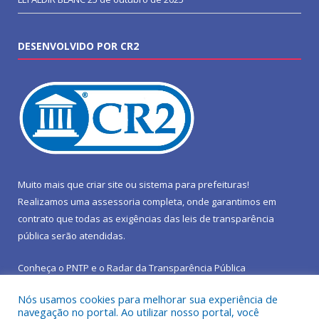
DESENVOLVIDO POR CR2
Muito mais que
criar site
ou
sistema para prefeituras
!
Realizamos uma
assessoria
completa, onde garantimos em
contrato que todas as exigências das
leis de transparência
pública
serão atendidas.
Conheça o
PNTP
e o
Radar da Transparência Pública
Nós usamos cookies para melhorar sua experiência de
navegação no portal. Ao utilizar nosso portal, você