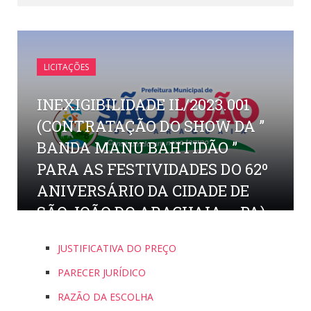
LICITAÇÕES
INEXIGIBILIDADE IL/2023.001
(CONTRATAÇÃO DO SHOW DA ”
BANDA MANU BAHTIDÃO ”
PARA AS FESTIVIDADES DO 62º
ANIVERSÁRIO DA CIDADE DE
SÃO JOÃO DO ARAGUAIA – PA)
por
CR2-ADMIN9
em
13 DE SETEMBRO DE 2023
0
JUSTIFICATIVA DO PREÇO
COMENTÁRIOS
PARECER JURÍDICO
RAZÃO DA ESCOLHA