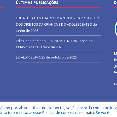
ÚLTIMAS PUBLICAÇÕES
D
EDITAL DE CHAMADA PÚBLICA Nº 001/2026 CONSELHO
DOS DIREITOS DA CRIANÇA E DO ADOLESCENTE
3 de
junho de 2026
Edital de Chamada Pública N°001/2026 Conselho
CMAS
10 de fevereiro de 2026
M
LEI ALDIR BLANC
25 de outubro de 2025
R
g
l
C
 no portal. Ao utilizar nosso portal, você concorda com a polític
l de São João do Araguaia.
Mapa do Si
 isso é feito, acesse Política de cookies (
Leia mais
). Se você