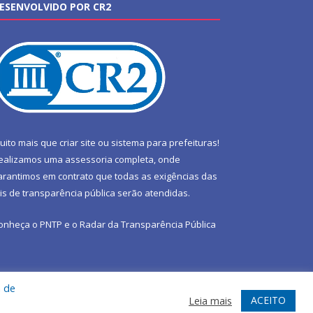
ESENVOLVIDO POR CR2
uito mais que
criar site
ou
sistema para prefeituras
!
ealizamos uma
assessoria
completa, onde
arantimos em contrato que todas as exigências das
eis de transparência pública
serão atendidas.
onheça o
PNTP
e o
Radar da Transparência Pública
a de
te
Acessar Área Administrativa
Acessar Webmail
ACEITO
Leia mais