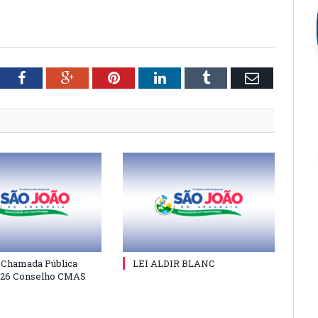
tter
Facebook
Google+
Pinterest
LinkedIn
Tumblr
Email
e Chamada Pública
LEI ALDIR BLANC
026 Conselho CMAS