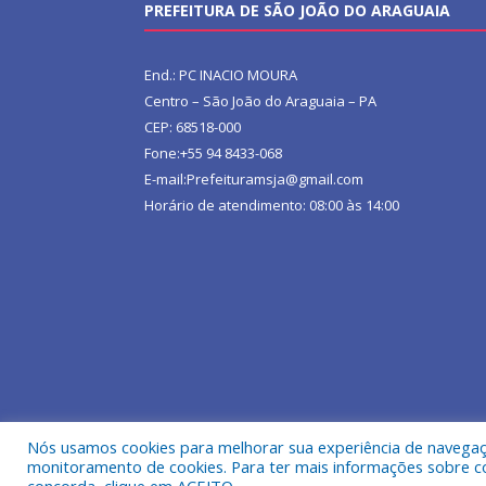
PREFEITURA DE SÃO JOÃO DO ARAGUAIA
End.: PC INACIO MOURA
Centro – São João do Araguaia – PA
CEP: 68518-000
Fone:+55 94 8433-068
E-mail:Prefeituramsja@gmail.com
Horário de atendimento: 08:00 às 14:00
Nós usamos cookies para melhorar sua experiência de navegação
Todos os direitos reservados a Prefeitura Municipa
monitoramento de cookies. Para ter mais informações sobre como