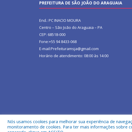
PREFEITURA DE SÃO JOÃO DO ARAGUAIA
End.: PC INACIO MOURA
Centro – São João do Araguaia – PA
CEP: 68518-000
Fone:+55 94 8433-068
E-mail:Prefeituramsja@gmail.com
Horário de atendimento: 08:00 às 14:00
Nós usamos cookies para melhorar sua experiência de navegação
Todos os direitos reservados a Prefeitura Municipa
monitoramento de cookies. Para ter mais informações sobre como