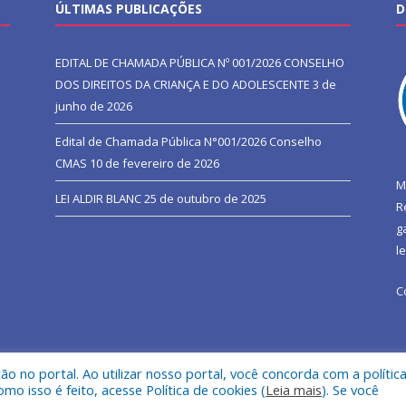
ÚLTIMAS PUBLICAÇÕES
D
EDITAL DE CHAMADA PÚBLICA Nº 001/2026 CONSELHO
DOS DIREITOS DA CRIANÇA E DO ADOLESCENTE
3 de
junho de 2026
Edital de Chamada Pública N°001/2026 Conselho
CMAS
10 de fevereiro de 2026
M
LEI ALDIR BLANC
25 de outubro de 2025
R
g
l
C
 no portal. Ao utilizar nosso portal, você concorda com a polític
l de São João do Araguaia.
Mapa do Si
 isso é feito, acesse Política de cookies (
Leia mais
). Se você