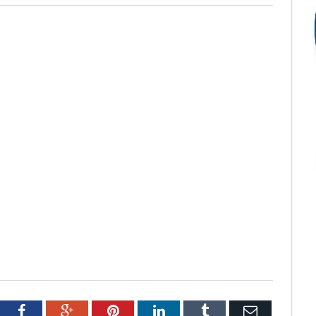
tter
Facebook
Google+
Pinterest
LinkedIn
Tumblr
Email