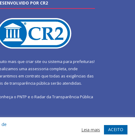
ESENVOLVIDO POR CR2
uito mais que
criar site
ou
sistema para prefeituras
!
ealizamos uma
assessoria
completa, onde
arantimos em contrato que todas as exigências das
eis de transparência pública
serão atendidas.
onheça o
PNTP
e o
Radar da Transparência Pública
a de
te
Acessar Área Administrativa
Acessar Webmail
ACEITO
Leia mais