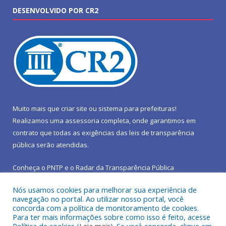
DESENVOLVIDO POR CR2
Muito mais que
criar site
ou
sistema para prefeituras
!
Realizamos uma
assessoria
completa, onde garantimos em
contrato que todas as exigências das
leis de transparência
pública
serão atendidas.
Conheça o
PNTP
e o
Radar da Transparência Pública
Nós usamos cookies para melhorar sua experiência de
navegação no portal. Ao utilizar nosso portal, você
concorda com a política de monitoramento de cookies.
Para ter mais informações sobre como isso é feito, acesse
Todos os direitos reservados a Prefeitura Municipal de São João